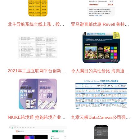
北斗导航系统全线上涨，投资者惊鸿一瞥后纷纷建议收藏
亚马逊直邮优惠 Revell 莱特飞行器 1:39 模型飞机 11.92 元无税到手 104 元
2021年工业互联网平台创新领航应用案例入围名单公示 山河智能、杭叉、中铁装备案例入选
令人瞩目的高性价比 海美迪Q12仅售299元，轻松开启智能影音体验
NIUKE跨境通 抢跑跨境产业平台服务，行业新局呼之欲出
九章云极DataCanvas公司强势入选IDC生成式AI图谱7大核心板块